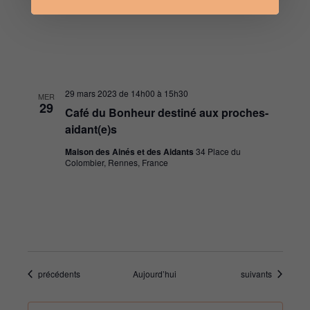
Colombier, Rennes, France
e
s
É
29 mars 2023 de 14h00
à
15h30
MER
29
v
Café du Bonheur destiné aux proches-
aidant(e)s
è
Maison des Ainés et des Aidants
34 Place du
n
Colombier, Rennes, France
e
m
e
n
Évènements
Évènements
précédents
Aujourd’hui
suivants
t