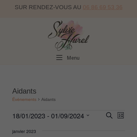
Skip
SUR RENDEZ-VOUS AU
06 86 69 53 36
to
content
Home
Menu
Menu
Aidants
Évènements
Aidants
18/01/2023
 - 
01/09/2024
Évènements
R
N
R
L
E
I
S
C
a
e
S
é
janvier 2023
H
T
E