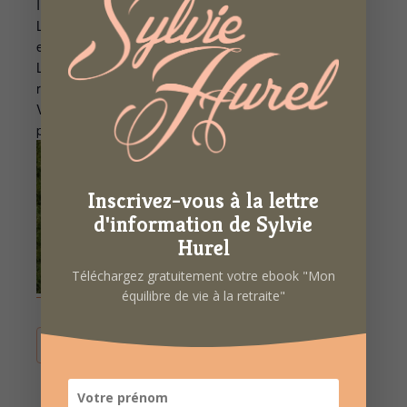
Inscription obligatoire au 06 86 69 53 36.
L’atelier aura lieu à l’OPAR (rue de Dinan à Rennes) ou
en visio via Zoom.
Le lien de connexion Zoom vous sera envoyé après
réception du règlement (20 €).
Voici le lien pour effectuer votre réservation et votre
paiement en ligne :
je m’inscris
Inscrivez-vous à la lettre
d'information de Sylvie
Hurel
Téléchargez gratuitement votre ebook "Mon
équilibre de vie à la retraite"
AJOUTER AU CALENDRIER