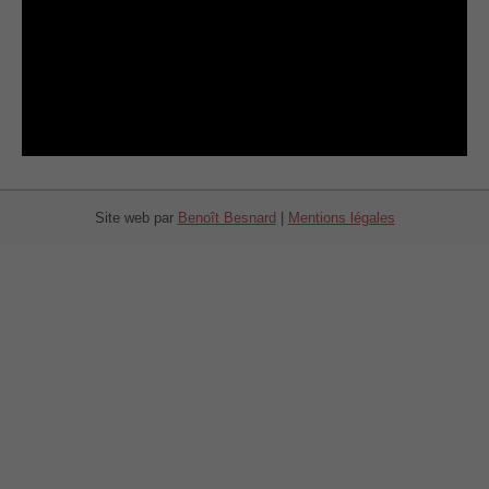
Site web par
Benoît Besnard
|
Mentions légales