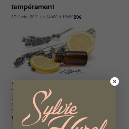
tempérament
20€
17 février 2021 de 14h00
à
15h30
Mercredi 17 février 2021 de 14h à 15h30 :
* Identifiez et cernez votre tempérament hippocratique
(sanguin, bilieux, lymphatique ou nerveux), les faiblesses
et les excès associés.
* Apprenez à choisir les huiles essentielles les plus
adaptées à votre tempérament pour une meilleure santé.
Inscription obligatoire au 06 86 69 53 36.