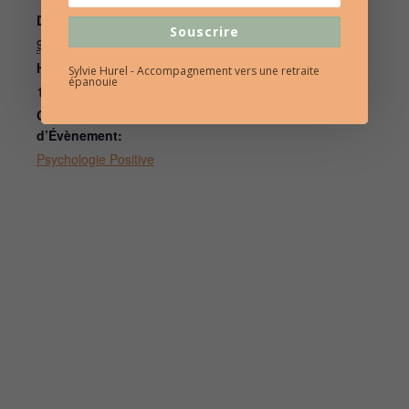
Date :
Sylvie Hurel
Souscrire
Téléphone
9 février 2021
06 86 69 53 36
Heure :
Sylvie Hurel - Accompagnement vers une retraite
épanouie
E-mail
10h00 à 12h00
contact@sylviehurel.fr
Catégorie
d’Évènement:
Psychologie Positive