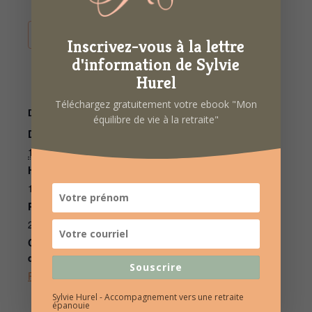
AJOUTER AU CALENDRIER
Inscrivez-vous à la lettre
d'information de Sylvie
Hurel
Téléchargez gratuitement votre ebook "Mon
DÉTAILS
ORGANISATEUR
équilibre de vie à la retraite"
Date :
Sylvie Hurel
Téléphone
15 février 2022
06 86 69 53 36
Heure :
E-mail
10h00 à 12h00
contact@sylviehurel.fr
Prix :
25€
Catégorie
d’Évènement:
Souscrire
Psychologie Positive
Sylvie Hurel - Accompagnement vers une retraite
épanouie