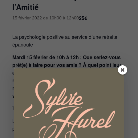
l’Amitié
25€
15 février 2022 de 10h00
à
12h00
La psychologie positive au service d’une retraite
épanouie
Mardi 15 février de 10h à 12h : Que seriez-vous
prêt(e) à faire pour vos amis ? À quel point leur
avis compte-t-il pour vous ? Rencontrer de
nouvelles personnes, se faire de nouvelles
relations est-il quelque chose d’important pour
vous ? Y parvenez-vous facilement ?
Tarif : 25€ l’atelier + adhésion annuelle à l’OPAR
L’atelier aura lieu pour un minimum d’inscrits de 6
personnes et un maximum de 9 personnes.