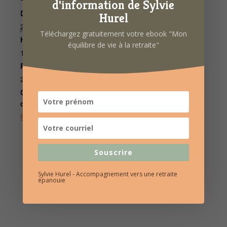
d'information de Sylvie
Date :
Sylvie Hurel
Hurel
Téléphone
22 février 2022
Téléchargez gratuitement votre ebook "Mon
06 86 69 53 36
Heure :
équilibre de vie à la retraite"
E-mail
10h00 à 12h00
contact@sylviehurel.fr
Prix :
25€
Catégorie
d’Évènement:
Psychologie Positive
Souscrire
Sylvie Hurel - Accompagnement vers une retraite
épanouie