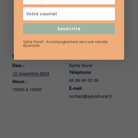
AJOUTER AU CALENDRIER
Souscrire
Sylvie Hurel - Accompagnement vers une retraite
épanouie
DÉTAILS
ORGANISATEUR
Date :
Sylvie Hurel
Téléphone
12 novembre 2024
06 86 69 53 36
Heure :
E-mail
10h00 à 12h00
contact@sylviehurel.fr