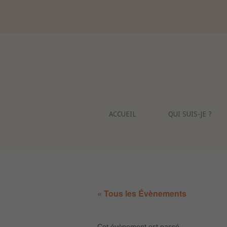
Skip
to
content
ACCUEIL
QUI SUIS-JE ?
« Tous les Évènements
Cet évènement est passé.