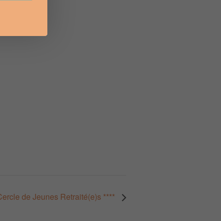
rcle de Jeunes Retraité(e)s ****