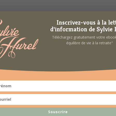
eur & Retraite – cycle
Inscrivez-vous à la let
d'information de Sylvie 
ement – Les relations 
Téléchargez gratuitement votre ebo
équilibre de vie à la retraite"
DÉTAILS
ORGANISATEUR
Date :
Sylvie Hurel
Téléphone
6 décembre 2022
06 86 69 53 36
Heure :
E-mail
10h00 à 12h00
Souscrire
contact@sylviehurel.fr
Catégorie d’Évènement: