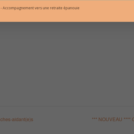
Psychologie Positive
l - Accompagnement vers une retraite épanouie
ches-aidant(e)s
*** NOUVEAU **** Ce