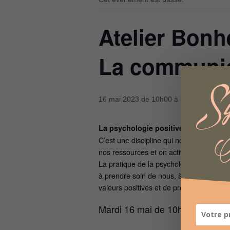
Atelier Bonh
La communic
16 mai 2023 de 10h00
à
12h00
La psychologie positive au service d
C’est une discipline qui nous aide à déc
nos ressources et on active nos forces : l
La pratique de la psychologie positive 
à prendre soin de nous, à apprivoiser no
valeurs positives et de prendre conscien
Mardi 16 mai de 10h à 12h :
la