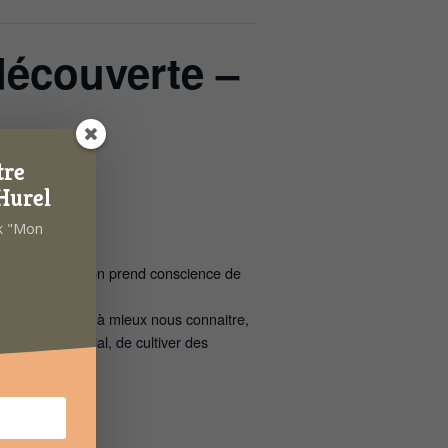
découverte –
tre
Hurel
ok "Mon
 problèmes mais on prend conscience de
fiance en soi…
 Elle nous aide à mieux nous connaitre,
ce du lien social, de cultiver des