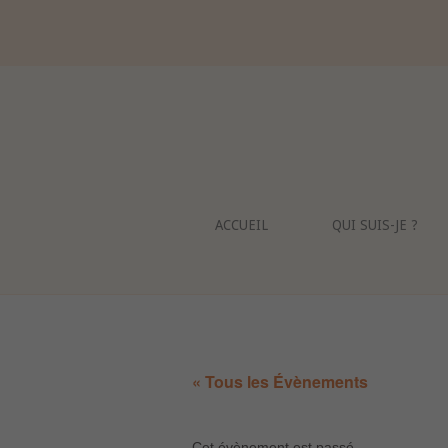
Skip
to
content
ACCUEIL
QUI SUIS-JE ?
« Tous les Évènements
Cet évènement est passé.