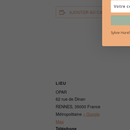
AJOUTER AU CALENDRIER
Sylvie Hure
LIEU
OPAR
62 rue de Dinan
RENNES
,
35000
France
Métropolitaine
+ Google
Map
Téléphone