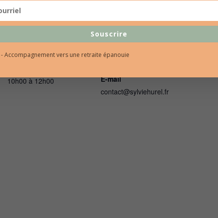
DÉTAILS
ORGANISATEUR
Souscrire
Date :
Sylvie Hurel
Téléphone
l - Accompagnement vers une retraite épanouie
16 mai 2023
06 86 69 53 36
Heure :
E-mail
10h00 à 12h00
contact@sylviehurel.fr