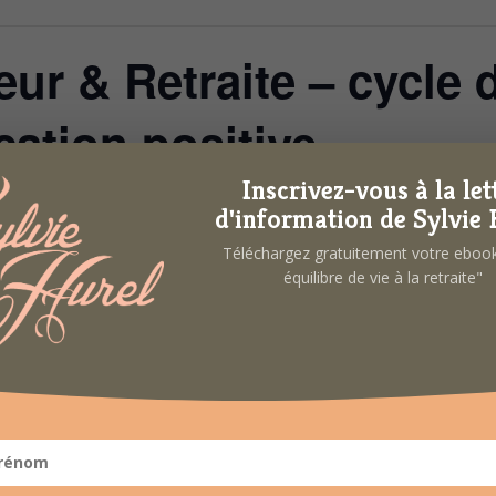
eur & Retraite – cycle 
ation positive
Inscrivez-vous à la let
d'information de Sylvie 
Téléchargez gratuitement votre ebo
’une retraite épanouie
équilibre de vie à la retraite"
rypter ce qui va bien dans nos vies. Ainsi, on ne travaille pas sur nos
’estime de soi, l’optimisme, la gratitude, la créativité, l’humour, la con
nous apporte une ouverture d’esprit et augmente notre épanouissement.
s émotions (agréables et désagréables). Elle met l’accent sur l’importan
ce des petits bonheurs du quotidien.
 communication positive