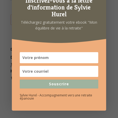
Inscrivez-vous à la lettre
d'information de Sylvie
Hurel
AJOUTER AU CALENDRIER
Téléchargez gratuitement votre ebook "Mon
équilibre de vie à la retraite"
DÉTAILS
ORGANISATEUR
Date :
Sylvie Hurel
Téléphone
11 avril 2023
06 86 69 53 36
Heure :
E-mail
10h00 à 12h00
contact@sylviehurel.fr
Souscrire
Sylvie Hurel - Accompagnement vers une retraite
épanouie