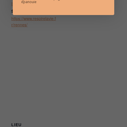
épanouie
Ikigaï
Site :
https://www.respirelavie.f
r/rennes/
LIEU