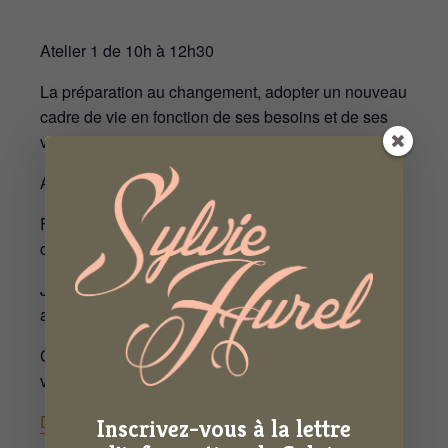
Atelier 1 de 10h à 12h30
La préparation au changement, adopter un nouveau
cadre de vie en fonction de ses besoins et de ses
valeurs
Atelier 2 de 14h à 16h30
Favoriser le lien social et la communication (vie de
couple, vie familiale, vie sociale)
Jeunes retraités de moins de deux ans – Inscription
auprès de l’OPAR
Cette action vous est proposée par « Pour bien
vieillir Bretagne ».
Depliant BAR 2022 cycle 1
Inscrivez-vous à la lettre