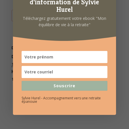
d'information de Sylvie
Hurel
AJOUTER AU CALENDRIER
Téléchargez gratuitement votre ebook "Mon
équilibre de vie à la retraite"
DÉTAILS
ORGANISATEUR
Date :
OPAR
Voir le site Organisateur
12 mai 2022
Heure :
10h00 à 16h30
Souscrire
Sylvie Hurel - Accompagnement vers une retraite
épanouie