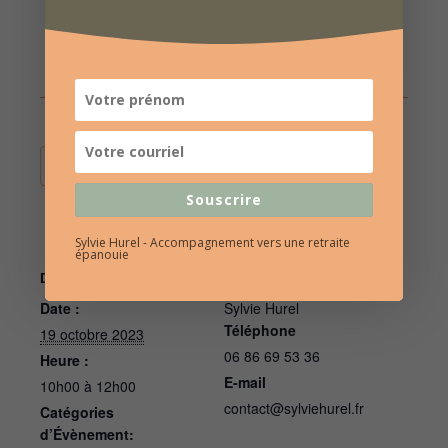
AJOUTER AU CALENDRIER
Souscrire
Sylvie Hurel - Accompagnement vers une retraite
épanouie
DÉTAILS
ORGANISATEUR
Date :
Sylvie Hurel
Téléphone
19 octobre 2023
06 86 69 53 36
Heure :
E-mail
10h00 à 12h00
contact@sylviehurel.fr
Catégories
d’Évènement: