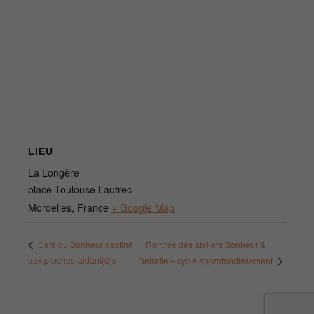
LIEU
La Longère
place Toulouse Lautrec
Mordelles
,
France
+ Google Map
Rentrée des ateliers Bonheur &
Café du Bonheur destiné
aux proches-aidant(e)s
Retraite – cycle approfondissement