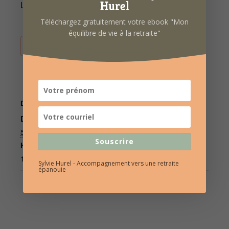
Hurel
Lieu :
CIAS La Longère à Mordelles
Téléchargez gratuitement votre ebook "Mon
équilibre de vie à la retraite"
AJOUTER AU CALENDRIER
DÉTAILS
Date :
5 octobre 2022
Souscrire
Heure :
14h30 à 17h00
Sylvie Hurel - Accompagnement vers une retraite
épanouie