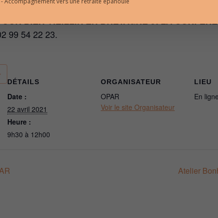
l - Accompagnement vers une retraite épanouie
de POUR BIEN VIEILLIR EN BRETAGNE et LA CONF
 02 99 54 22 23.
DÉTAILS
ORGANISATEUR
LIEU
Date :
OPAR
En lign
Voir le site Organisateur
22 avril 2021
Heure :
9h30 à 12h00
PAR
Atelier Bonh