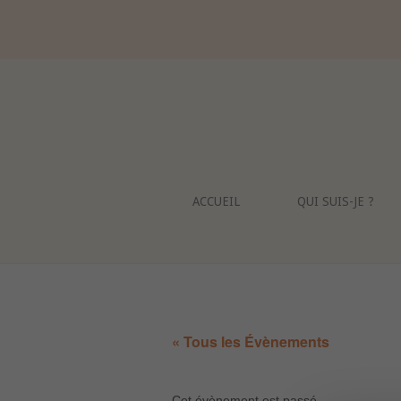
Skip
to
content
ACCUEIL
QUI SUIS-JE ?
« Tous les Évènements
Cet évènement est passé.