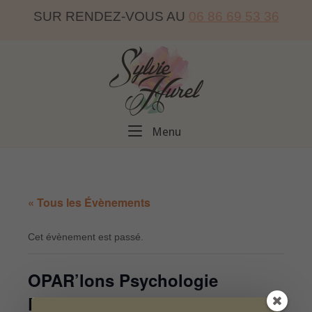
Skip
SUR RENDEZ-VOUS AU
06 86 69 53 36
to
content
Home
Menu
Menu
« Tous les Évènements
Cet évènement est passé.
OPAR’lons Psychologie
Positive « Comment se