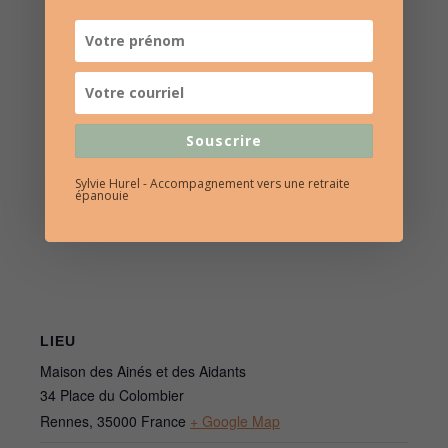
Souscrire
Sylvie Hurel - Accompagnement vers une retraite
épanouie
LIEU
Maison des Ainés et des Aidants
34 Place du Colombier
Rennes
,
35000
France
+ Google Map