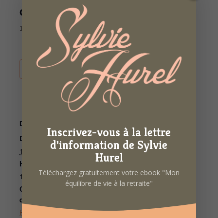
désencombrer de l’inutile ?»
10 mars 2022 de 10h00
à
12h00
AJOUTER AU CALENDRIER
DÉTAILS
ORGANISATEUR
Inscrivez-vous à la lettre
Date :
OPAR
d'information de Sylvie
Voir le site Organisateur
10 mars 2022
Hurel
Heure :
Téléchargez gratuitement votre ebook "Mon
10h00 à 12h00
équilibre de vie à la retraite"
Catégorie
d’Évènement:
Psychologie Positive