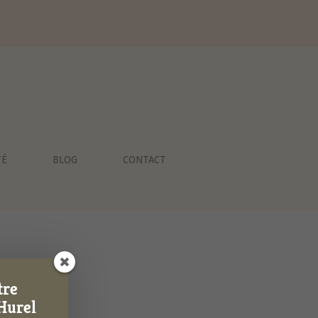
TÉ
BLOG
CONTACT
tre
Hurel