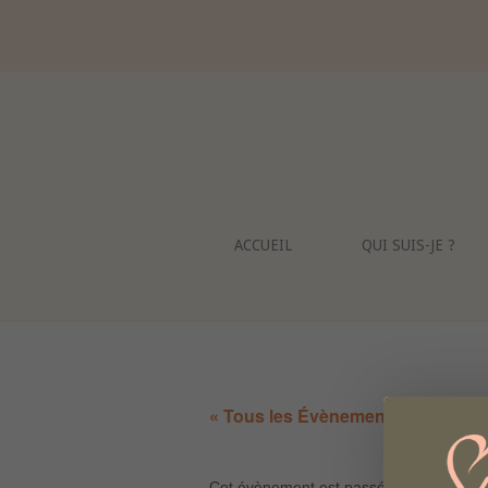
Skip
to
content
ACCUEIL
QUI SUIS-JE ?
« Tous les Évènements
Cet évènement est passé.