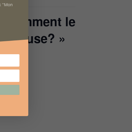
ok "Mon
« Comment le
amoureuse? »