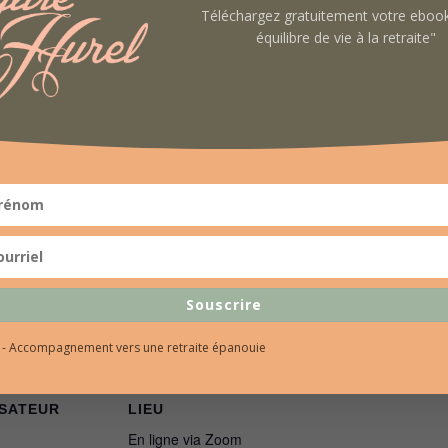
Téléchargez gratuitement votre ebo
équilibre de vie à la retraite"
ychologie Positive : 
influence-t-il la vie 
rents de l’
OPAR
AJOUTER AU CALENDRIER
Souscrire
l - Accompagnement vers une retraite épanouie
SATEUR
LIEU
En ligne via Zoom