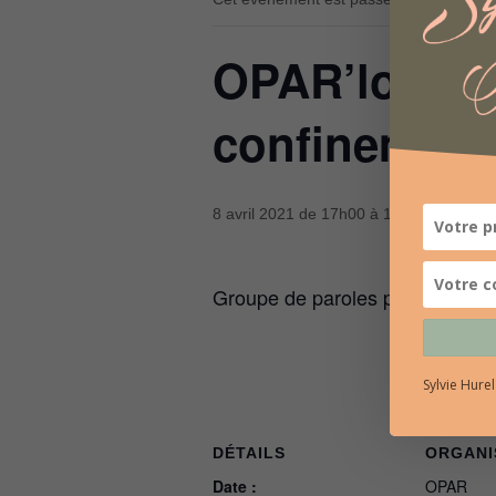
OPAR’lons Ps
confinement 
8 avril 2021 de 17h00
à
18h30
Groupe de paroles pour les adhé
Sylvie Hure
DÉTAILS
ORGANI
Date :
OPAR