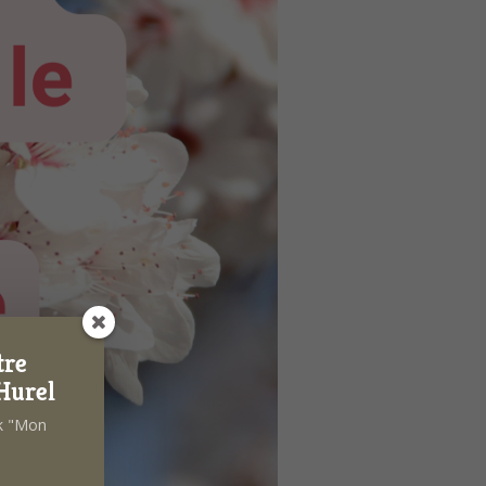
tre
Hurel
ok "Mon