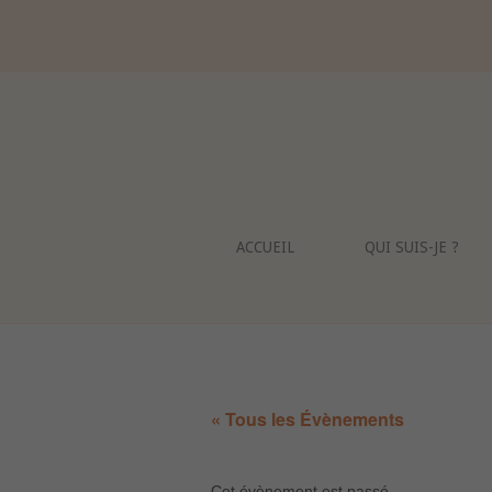
Skip
to
content
ACCUEIL
QUI SUIS-JE ?
« Tous les Évènements
Cet évènement est passé.