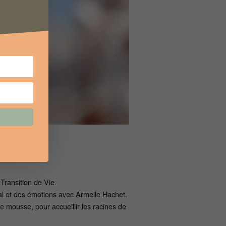
ransition de Vie.
al et des émotions avec Armelle Hachet.
de mousse, pour accueillir les racines de