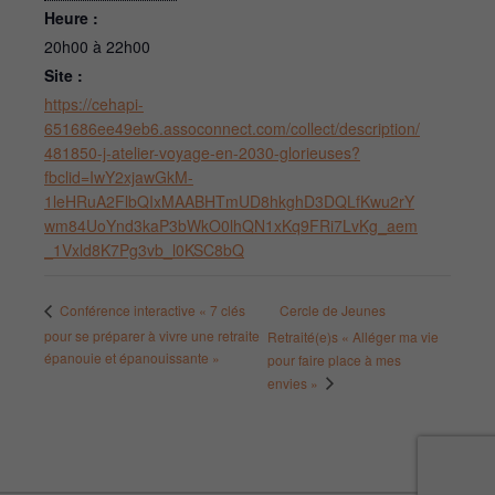
Heure :
20h00 à 22h00
Site :
https://cehapi-
651686ee49eb6.assoconnect.com/collect/description/
481850-j-atelier-voyage-en-2030-glorieuses?
fbclid=IwY2xjawGkM-
1leHRuA2FlbQIxMAABHTmUD8hkghD3DQLfKwu2rY
wm84UoYnd3kaP3bWkO0lhQN1xKq9FRi7LvKg_aem
_1Vxld8K7Pg3vb_l0KSC8bQ
Cercle de Jeunes
Conférence interactive « 7 clés
pour se préparer à vivre une retraite
Retraité(e)s « Alléger ma vie
épanouie et épanouissante »
pour faire place à mes
envies »