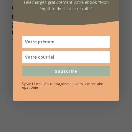
Téléchargez gratuitement votre ebook "Mon
DÉTAILS
ORGANISATEUR
équilibre de vie à la retraite"
Date :
OPAR
Voir le site Organisateur
24 mai 2022
Heure :
14h00 à 16h30
Souscrire
Sylvie Hurel - Accompagnement vers une retraite
épanouie