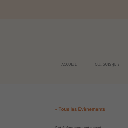
Skip
to
content
ACCUEIL
QUI SUIS-JE ?
« Tous les Évènements
Cet évènement est passé.