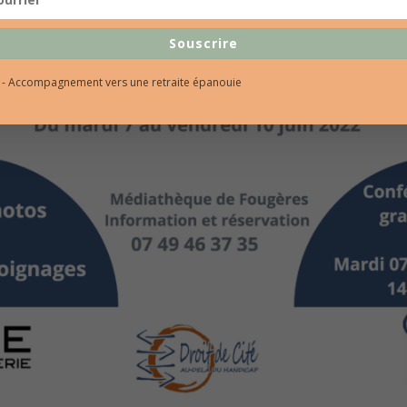
Souscrire
l - Accompagnement vers une retraite épanouie