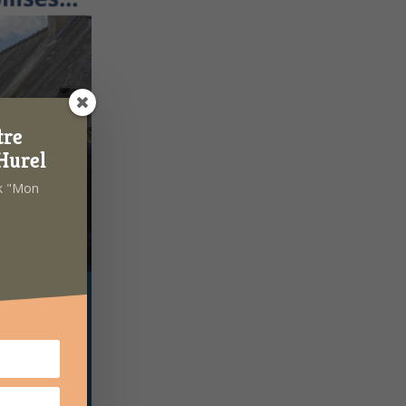
tre
Hurel
ok "Mon