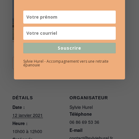
Souscrire
Sylvie Hurel - Accompagnement vers une retraite
AJOUTER AU CALENDRIER
épanouie
DÉTAILS
ORGANISATEUR
Date :
Sylvie Hurel
Téléphone
12 janvier 2021
06 86 69 53 36
Heure :
E-mail
10h00 à 12h00
contact@sylviehurel.fr