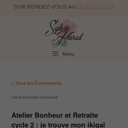
Skip
SUR RENDEZ-VOUS AU
06 86 69 53 36
to
content
Home
Menu
Menu
« Tous les Évènements
Cet évènement est passé.
Atelier Bonheur et Retraite
cycle 2 : je trouve mon ikigaï