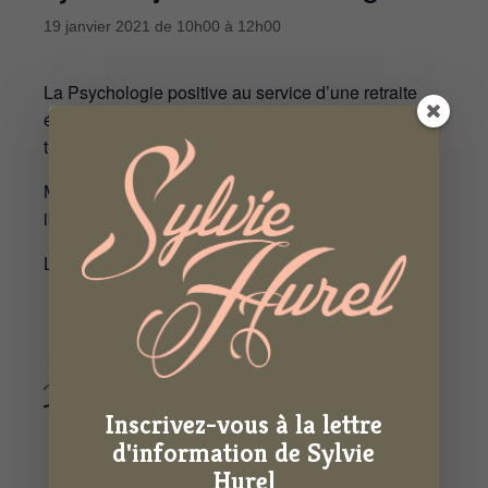
19 janvier 2021 de 10h00
à
12h00
La Psychologie positive au service d’une retraite
épanouie. Les ateliers sont proposés autour de
thématiques différentes à chaque séance.
Mardi 19 janvier de 10 h à 12 h : je trouve mon
ikigaï (raison d’être)
L’atelier aura lieu en visio via Zoom.
Inscrivez-vous à la lettre
d'information de Sylvie
Hurel