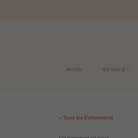
Skip
to
content
ACCUEIL
QUI SUIS-JE ?
« Tous les Évènements
Cet évènement est passé.