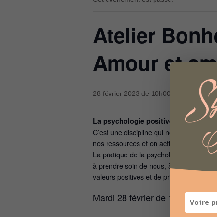
Atelier Bonh
Amour et ami
28 février 2023 de 10h00
à
12h00
La psychologie positive au service d
C’est une discipline qui nous aide à déc
nos ressources et on active nos forces : l
La pratique de la psychologie positive 
à prendre soin de nous, à apprivoiser no
valeurs positives et de prendre conscien
Mardi 28 février de 10h à 12h :