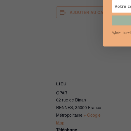
AJOUTER AU CALENDRIER
Sylvie Hure
LIEU
OPAR
62 rue de Dinan
RENNES
,
35000
France
Métropolitaine
+ Google
Map
Téléphone