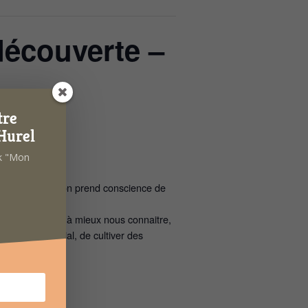
découverte –
tre
Hurel
ok "Mon
 problèmes mais on prend conscience de
fiance en soi…
 Elle nous aide à mieux nous connaitre,
ce du lien social, de cultiver des