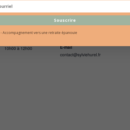
DÉTAILS
ORGANISATEUR
Souscrire
Date :
Sylvie Hurel
Téléphone
l - Accompagnement vers une retraite épanouie
28 février 2023
06 86 69 53 36
Heure :
E-mail
10h00 à 12h00
contact@sylviehurel.fr