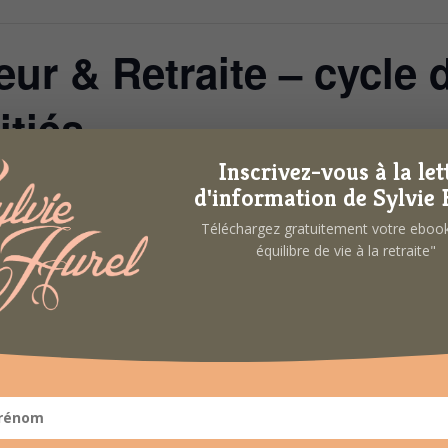
eur & Retraite – cycle 
tiés
Inscrivez-vous à la let
d'information de Sylvie 
Téléchargez gratuitement votre ebo
’une retraite épanouie
équilibre de vie à la retraite"
rypter ce qui va bien dans nos vies. Ainsi, on ne travaille pas sur nos
’estime de soi, l’optimisme, la gratitude, la créativité, l’humour, la con
nous apporte une ouverture d’esprit et augmente notre épanouissement.
s émotions (agréables et désagréables). Elle met l’accent sur l’importan
ce des petits bonheurs du quotidien.
amour et amitiés