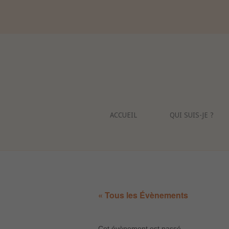
Skip
to
content
ACCUEIL
QUI SUIS-JE ?
« Tous les Évènements
Cet évènement est passé.