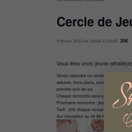
Cercle de Je
20€
9 février 2023 de 10h00
à
12h00
Vous êtes un(e) jeune retraité(e
Venez rejoindre un cercle de jeunes retr
astuces, bons plans, envies, vos réalisat
prendre soin de soi.
Chaque rencontre sera construite en fonc
Prochaine rencontre : jeudi 9 février de
Tarif : 20€ chaque rencontre de 2h + ad
Sur inscription au 06 86 69 53 36 ou con