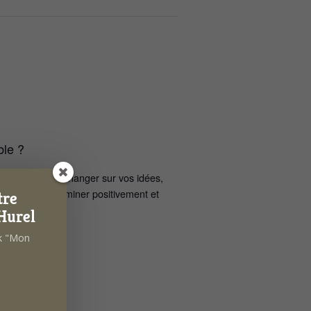
ible ?
créer du lien, échanger sur vos idées,
u groupe pour cheminer positivement et
tre
Hurel
tre animatrice.
ok "Mon