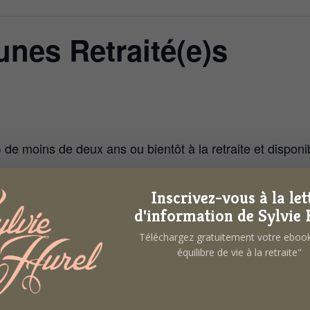
unes Retraité(e)s
) de moins de deux ans ou bientôt à la retraite et dispon
aité(e)s pour partager, écouter, se booster quand cela est nécessaire, 
ions, vos difficultés, les exprimer et, ensemble, utiliser la synergie d
Inscrivez-vous à la let
d'information de Sylvie 
tion de vos besoins qui seront recueillis en amont par Sylvie Hurel, vo
Téléchargez gratuitement votre ebo
 10h à 12h
équilibre de vie à la retraite"
hésion à l’OPAR 27 € /an
tact@sylviehurel.fr (nombre de places limité)