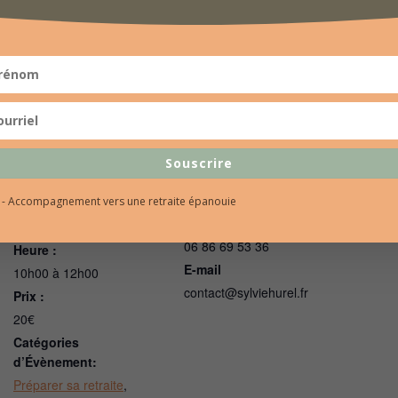
Souscrire
DÉTAILS
ORGANISATEUR
l - Accompagnement vers une retraite épanouie
Date :
Sylvie Hurel
Téléphone
9 février 2023
06 86 69 53 36
Heure :
E-mail
10h00 à 12h00
contact@sylviehurel.fr
Prix :
20€
Catégories
d’Évènement:
Préparer sa retraite
,