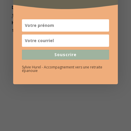
Date :
Centre Les Longs Prés
Téléphone
15 septembre 2022
02 99 38 43 86
Heure :
14h00 à 16h30
Souscrire
Sylvie Hurel - Accompagnement vers une retraite
épanouie