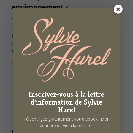
environnement »
15 septembre 2022 de 14h00
à
16h30
Conférence de lancement des « Jeudis de la
santé » au Centre social des Longs Prés et
présentation du programme de la saison
https://www.leslongspres.fr/senior/
Inscrivez-vous à la lettre
AJOUTER AU CALENDRIER
d'information de Sylvie
Hurel
Téléchargez gratuitement votre ebook "Mon
équilibre de vie à la retraite"
DÉTAILS
ORGANISATEUR