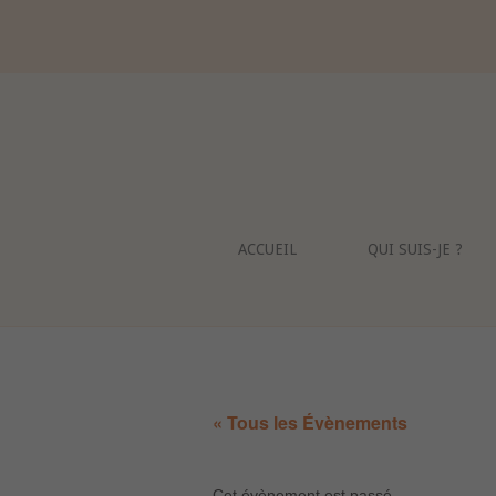
Skip
to
content
ACCUEIL
QUI SUIS-JE ?
« Tous les Évènements
Cet évènement est passé.