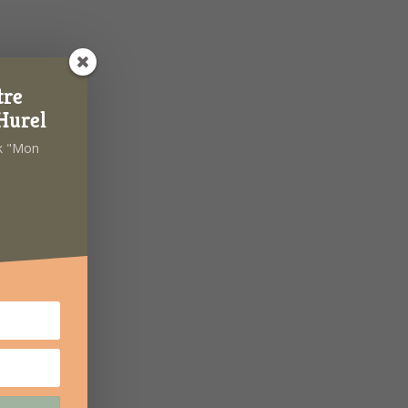
tre
Hurel
ok "Mon