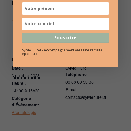
Inscription au plus tard une semaine avant l’atelier.
AJOUTER AU CALENDRIER
Souscrire
Sylvie Hurel - Accompagnement vers une retraite
épanouie
DÉTAILS
ORGANISATEUR
Date :
Sylvie Hurel
Téléphone
3 octobre 2023
06 86 69 53 36
Heure :
E-mail
14h00 à 15h30
contact@sylviehurel.fr
Catégorie
d’Évènement:
Aromatologie