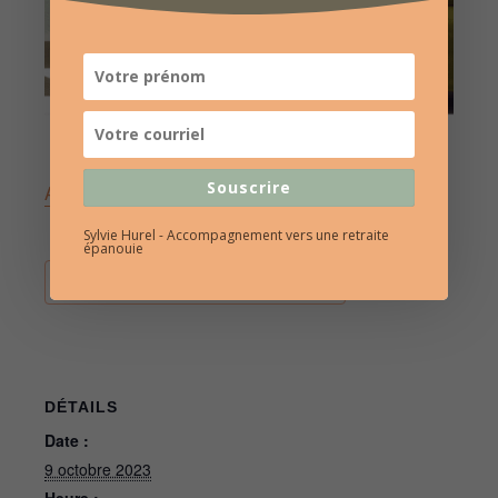
Souscrire
A3 S IMAGINER VIEILLIR bd
Sylvie Hurel - Accompagnement vers une retraite
épanouie
AJOUTER AU CALENDRIER
DÉTAILS
Date :
9 octobre 2023
Heure :