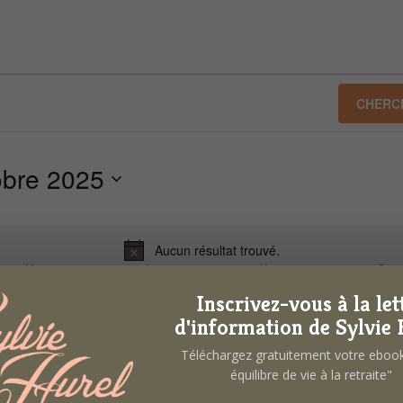
CHERC
obre 2025
Aucun résultat trouvé.
N
M
MERCREDI
J
JEUDI
V
VENDREDI
S
SA
o
t
Inscrivez-vous à la let
0
0
0
1
2
3
i
d'information de Sylvie 
é
é
é
c
Téléchargez gratuitement votre ebo
e
v
v
v
équilibre de vie à la retraite"