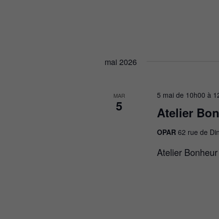
m
e
n
mai 2026
t
5 mai de 10h00
à
1
s
MAR
5
Atelier Bon
OPAR
62 rue de Di
Atelier Bonheur