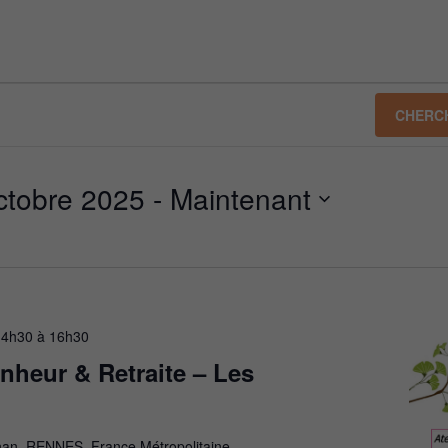
CHERC
ctobre 2025
 - 
Maintenant
14h30
à
16h30
nheur & Retraite – Les
nan, RENNES, France Métropolitaine