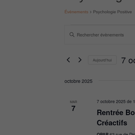
Évènements
Psychologie Positive
Évènements
R
S
a
e
i
s
c
7 o
Aujourd’hui
i
h
r
S
m
é
e
octobre 2025
o
l
t
r
e
-
c
7 octobre 2025 de 
c
c
MAR
t
7
l
Rentrée Bo
i
h
é
o
Créactifs
.
n
e
R
n
OPAR
62 rue de Di