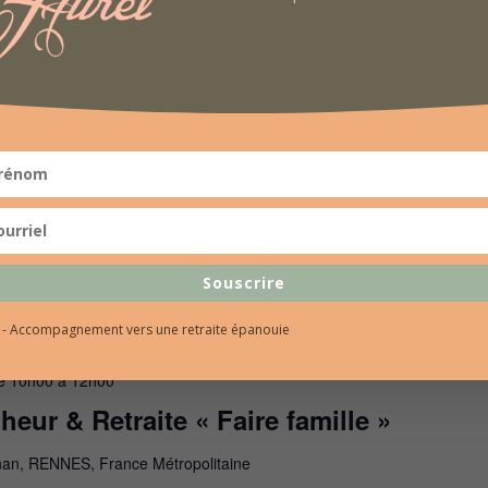
e 10h00
à
12h00
heur & Retraite « Le deuil dans
ats »
nan, RENNES, France Métropolitaine
Souscrire
l - Accompagnement vers une retraite épanouie
e 10h00
à
12h00
heur & Retraite « Faire famille »
nan, RENNES, France Métropolitaine