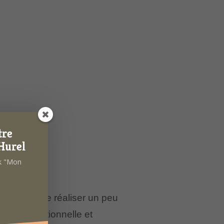
tre
Hurel
ok "Mon
m’a permis de réaliser un peu
veau relationnelle et