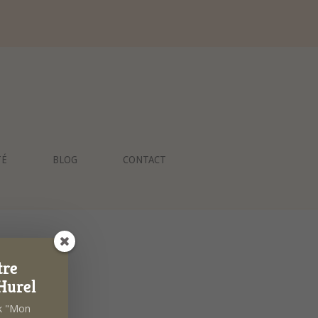
TÉ
BLOG
CONTACT
tre
Hurel
ok "Mon