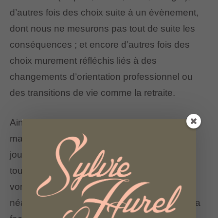
d’autres fois des choix suite à un évènement,
dont nous ne mesurons pas tout de suite les
conséquences ; et encore d’autres fois des
choix murement réfléchis liés à des
changements d’orientation professionnel ou
des transitions de vie comme la retraite.
Ainsi, nous pouvons choisir en nous levant le
matin que nous allons passer une bonne
journée, bien entendu nous ne sommes pas
toujours responsables des évènements qui
vont se produire durant cette journée,
néanmoins nous sommes responsables de la