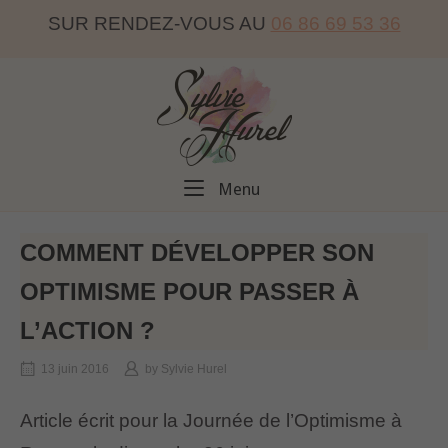
Skip
SUR RENDEZ-VOUS AU
06 86 69 53 36
to
content
Home
Menu
Menu
COMMENT DÉVELOPPER SON
OPTIMISME POUR PASSER À
L’ACTION ?
13 juin 2016
by
Sylvie Hurel
Article écrit pour la Journée de l’Optimisme à