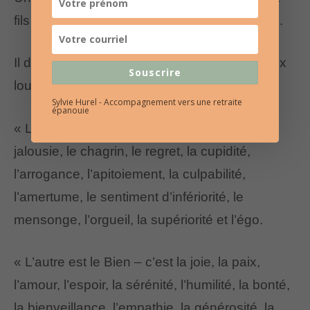
fils du combat qui a lieu à l’intérieur des gens.
Il disait : « Mon petit, il y a une lutte entre deux
Souscrire
loups à l’intérieur de chacun de nous.
Sylvie Hurel - Accompagnement vers une retraite
épanouie
« L’un est le Mal – c’est la colère, l’envie, la
jalousie, le chagrin, le regret, la cupidité,
l’arrogance, l’apitoiement, la culpabilité,
l’amertume, le sentiment d’infériorité, le
mensonge, l’orgueil, la supériorité et l’égo.
« L’autre est le Bien – c’est la joie, la paix,
l’amour, l’espoir, la sérénité, l’humilité, la bonté,
la bienveillance, l’empathie, la générosité, la