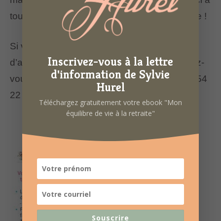
toutes et à tous pour votre participation active !
Si vous souhaitez participer au premier cycle
Inscrivez-vous à la lettre
d’ateliers qui démarre le 17 octobre, inscrivez-
d'information de Sylvie
vous sans tarder auprès de l’Opar au 02 99 54
Hurel
22 23.
Téléchargez gratuitement votre ebook "Mon
équilibre de vie à la retraite"
Souscrire