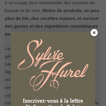
à un usage plus raisonnable des produits de
beauté et de soin.
Moins de produits, un peu
plus de bio, des recettes maison, et surtout
des gestes et des ingrédients cosmétiques
qui respectent l’environnement et la santé.
La «Slow Cosmétique®» est un terme
générique et rassembleur. Inspirée en partie
par le mouvement Slow Food® qui dénonce
depuis bien des années la malbouffe et nous
invite à réfléchir à une alimentation plus
sensée, la Slow Cosmétique sensibilise les
consommateurs aux abus de la cosmétique
Inscrivez-vous à la lettre
industrielle et invite à prendre soin de soi et de