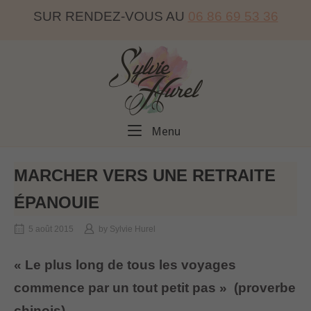
Skip
SUR RENDEZ-VOUS AU
06 86 69 53 36
to
content
Home
Menu
Menu
MARCHER VERS UNE RETRAITE
ÉPANOUIE
5 août 2015
by
Sylvie Hurel
« Le plus long de tous les voyages
commence par un tout petit pas » (proverbe
chinois)