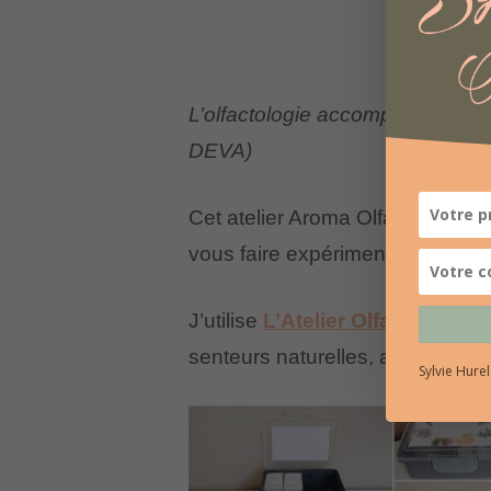
L’olfactologie accompagne toute
DEVA)
Cet atelier Aroma Olfactif a pour 
vous faire expérimenter l’
influe
J’utilise
L’Atelier Olfacto®
qui c
senteurs naturelles, aux vertus 
Sylvie Hure