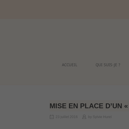
Skip
to
content
ACCUEIL
QUI SUIS-JE ?
MISE EN PLACE D’UN «
23 juillet 2016
by
Sylvie Hurel