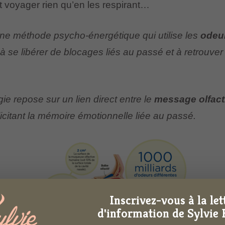
t voyager rien qu’en les respirant…
t une méthode psycho-énergétique qui utilise les
odeu
 se libérer de blocages liés au passé et à retrouve
ie repose sur un lien direct entre le
message olfact
icitant la mémoire émotionnelle liée au passé.
Inscrivez-vous à la let
d'information de Sylvie 