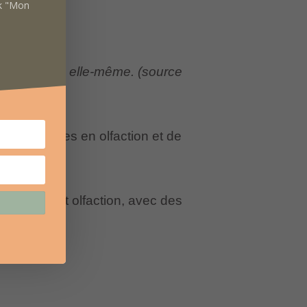
ok "Mon
oire et avec elle-même. (source
s essentielles en olfaction
et de
vent avoir.
 mémoire et olfaction, avec des