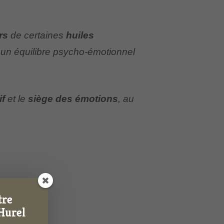
rs
de certaines
huiles
r un équilibre psycho-émotionnel
if
et le
siège des émotions
, au
tre
Hurel