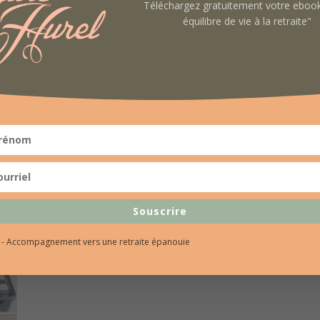
Téléchargez gratuitement votre ebo
équilibre de vie à la retraite"
 personne désireuse de se réconcilier avec son hist
objectif de vous faire découvrir le
potentiel des huile
nce psychique, émotionnelle et physique
qu’elles peu
omprend un kit complet pour réaliser des animations
Souscrire
bienfaisantes.
l - Accompagnement vers une retraite épanouie