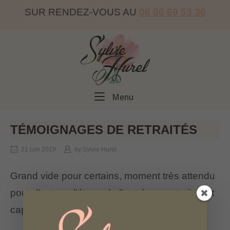
Skip
SUR RENDEZ-VOUS AU
06 86 69 53 36
to
content
Home
Menu
Menu
TÉMOIGNAGES DE RETRAITÉS
21 juin 2019
by
Sylvie Hurel
Grand vide pour certains, moment très attendu
pour d’autres, l’étape de l’entrée en retraite est
capitale pour chacun.