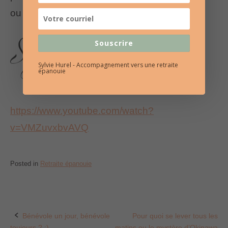
ou 06 86 69 53 36.
Souscrire
Sylvie Hurel - Accompagnement vers une retraite
épanouie
https://www.youtube.com/watch?
v=VMZuvxbvAVQ
Posted in
Retraite épanouie
Bénévole un jour, bénévole
Pour quoi se lever tous les
Post
toujours ? ;)
matins ou le mystère d’Okinawa