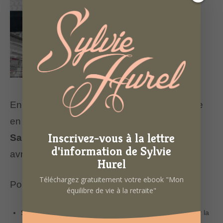
En partenariat avec l’
OPAR
, je serai présente
en tant qu’exposante et intervenante au
1er
Inscrivez-vous à la lettre
Salon des Seniors de Rennes
les 21 et 22
d'information de Sylvie
avril au
Roazhon Park
.
Hurel
Téléchargez gratuitement votre ebook "Mon
Pour ma part j’interviendrai sur deux temps :
équilibre de vie à la retraite"
Samedi 22/04 à 9h30 : Conférence « Etes-vous prêt pour la