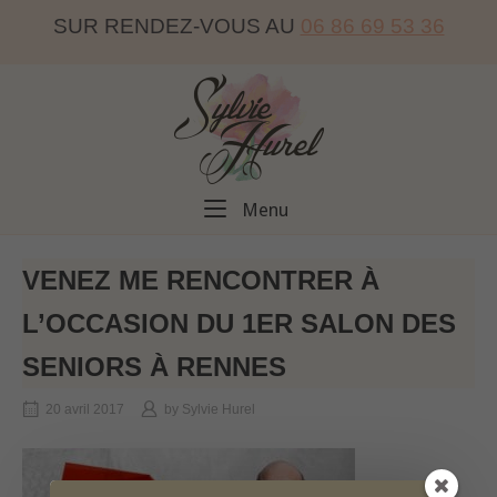
Skip
SUR RENDEZ-VOUS AU
06 86 69 53 36
to
content
Home
Menu
Menu
VENEZ ME RENCONTRER À
L’OCCASION DU 1ER SALON DES
SENIORS À RENNES
20 avril 2017
by
Sylvie Hurel