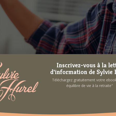
Inscrivez-vous à la let
ECENTRER SUR SOI SANS PERDRE L’E
d'information de Sylvie 
Téléchargez gratuitement votre ebo
équilibre de vie à la retraite"
ortante de la vie, où les obligations professionnelles
i un moment où l’on peut choisir de se recentrer sur
s et des inconvénients. Depuis 2014, j’accompagne 