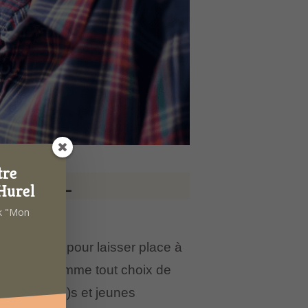
tre
SSENTIEL
Hurel
ok "Mon
 s’effacent pour laisser place à
 soi. Mais comme tout choix de
des futur(e)s et jeunes