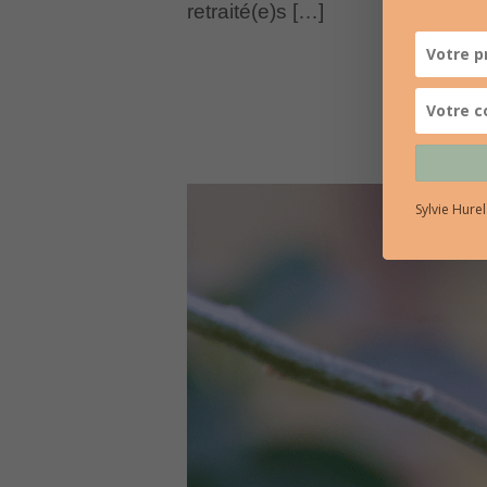
retraité(e)s […]
Sylvie Hure