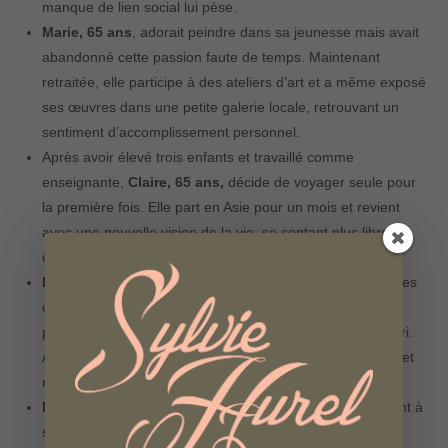
manque de lien social lui pèse.
Marie, 65 ans
, adorait peindre dans sa jeunesse mais avait
abandonné cette passion faute de temps. Maintenant
retraitée, elle participe à des ateliers d’art et a même exposé
ses œuvres dans une petite galerie locale, retrouvant un
sentiment d’accomplissement personnel.
Après avoir élevé trois enfants et travaillé comme
enseignante,
Claire, 65 ans,
décide de voyager seule pour
la première fois. Elle part en Asie pour un mois et revient
avec une nouvelle vision de la vie, se sentant plus libre et
confiante.
Nathalie, 67 ans
, choisit de se retirer progressivement des
cercles sociaux pour se recentrer sur la lecture et les
promenades solitaires en attendant la retraite de son mari.
Après quelques mois, elle ressent une profonde solitude et
regrette de ne plus voir ses amis aussi souvent.
Michel, 65 ans
, décide de se consacrer enfin entièrement à
ses loisirs, comme la pêche et le jardinage. Cependant, il