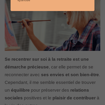
épanouie
Se recentrer sur soi à la retraite est une
démarche précieuse
, car elle permet de se
reconnecter avec
ses envies et son bien-être
.
Cependant, il me semble essentiel de trouver
un
équilibre
pour préserver des
relations
sociales
positives et le
plaisir de contribuer
à