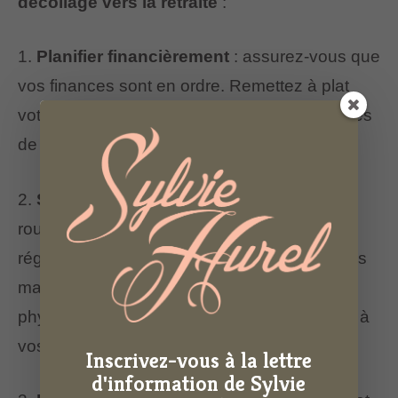
décollage vers la retraite
:
1.
Planifier financièrement
: assurez-vous que
vos finances sont en ordre. Remettez à plat
votre budget pour être au clair sur vos sources
de revenus et optimiser vos dépenses.
2.
Structurer son temps
: créez-vous une
routine quotidienne. Planifiez des activités
régulières, comme du bénévolat, des activités
manuelles, des cours et/ou de l’activité
physique, pour donner un sens et un rythme à
vos journées.
Inscrivez-vous à la lettre
d'information de Sylvie