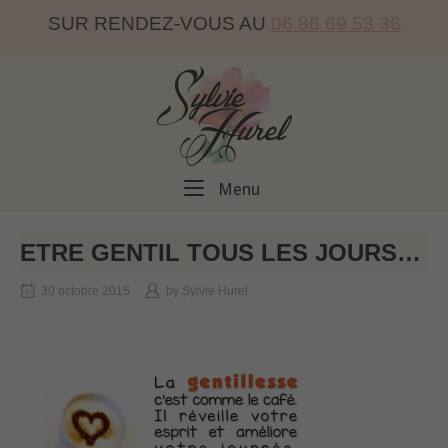
Skip
SUR RENDEZ-VOUS AU
06 86 69 53 36
to
content
Home
Menu
Menu
ETRE GENTIL TOUS LES JOURS…
30 octobre 2015
by
Sylvie Hurel