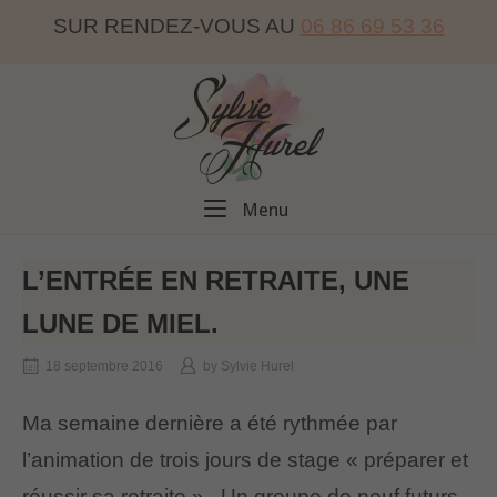
Skip
SUR RENDEZ-VOUS AU
06 86 69 53 36
to
content
Home
Menu
Menu
L’ENTRÉE EN RETRAITE, UNE
LUNE DE MIEL.
18 septembre 2016
by
Sylvie Hurel
Ma semaine dernière a été rythmée par
l’animation de trois jours de stage « préparer et
réussir sa retraite ». Un groupe de neuf futurs