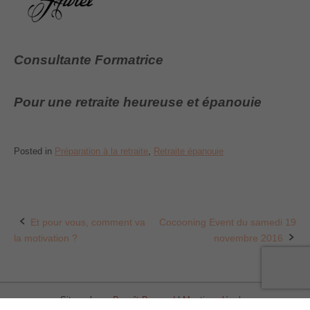
Consultante Formatrice
Pour une retraite heureuse et épanouie
Posted in
Préparation à la retraite
,
Retraite épanouie
Et pour vous, comment va
Cocooning Event du samedi 19
Post
la motivation ?
novembre 2016
navigation
Site web par
Benoît Besnard
|
Mentions légales