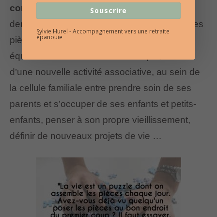
comme un puzzle à construire »
, cela
Souscrire
demande de la patience de trouver les bonnes
Sylvie Hurel - Accompagnement vers une retraite
épanouie
pièces, c’est à dire de trouver un nouvel
équilibre au sein de la vie de couple, au sein
d’une nouvelle activité associative, au sein de
la cellule familiale entre prendre soin de ses
parents et s’occuper de ses enfants et petits-
enfants, penser à son propre vieillissement,
définir de nouveaux projets de vie …