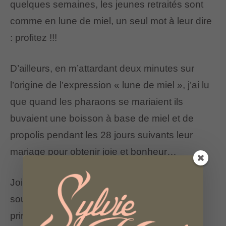
quelques semaines, les jeunes retraités sont
comme en lune de miel, un seul mot à leur dire
: profitez !!!
D’ailleurs, en m’attardant deux minutes sur
l’origine de l’expression « lune de miel », j’ai lu
que quand les pharaons se mariaient ils
buvaient une boisson à base de miel et de
propolis pendant les 28 jours suivants leur
mariage pour obtenir joie et bonheur…
Joie et bonheur tout ce que j’ai envie de
souhaiter à mes futurs retraités ! Leurs
principaux souhaits à eux pour l’entrée en