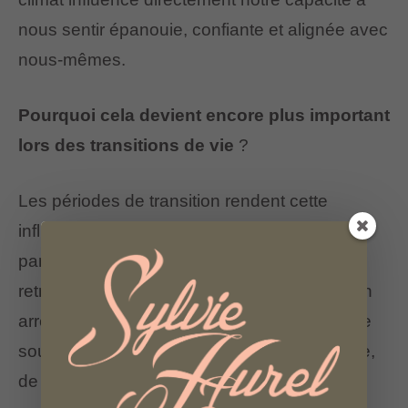
nous sentir épanouie, confiante et alignée avec
nous-mêmes.
Pourquoi cela devient encore plus important
lors des transitions de vie
?
Les périodes de transition rendent cette
influence encore plus forte. C’est
particulièrement vrai lors du passage à la
retraite. La retraite représente bien plus qu’un
arrêt de l’activité professionnelle. Elle marque
souvent un changement d’identité, de rythme,
de repères et de relations sociales.