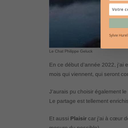
Sylvie Hure
Le Chat Philippe Geluck
En ce début d’année 2022, j’ai e
mois qui viennent, qui seront c
J’aurais pu choisir également l
Le partage est tellement enrichi
Et aussi
Plaisir
car j’ai à cœur d
mesure du possible).