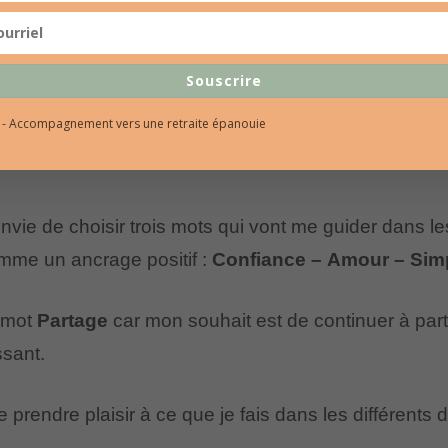
Souscrire
l - Accompagnement vers une retraite épanouie
nvie de choisir trois mots qui vont me guider dans l
omme un ancrage positif :
Confiance – Amour – Simp
e mot
Partage
car mon souhait est de continuer à par
ssant.
e prendre plaisir à ce que je fais dans les différent