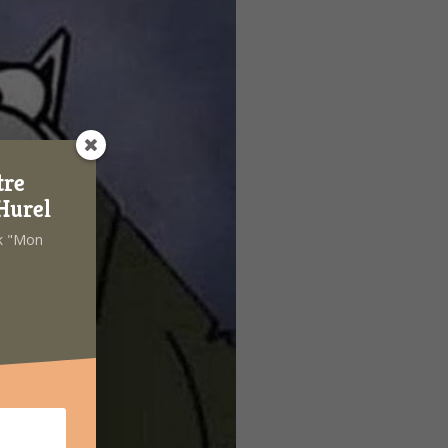
tre
Hurel
ok "Mon