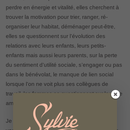
perdre en énergie et vitalité, elles cherchent à
trouver la motivation pour trier, ranger, ré-
organiser leur habitat, déménager peut-être,
elles se questionnent sur l’évolution des
relations avec leurs enfants, leurs petits-
enfants mais aussi leurs parents, sur la perte
du sentiment d’utilité sociale, s’engager ou pas
dans le bénévolat, le manque de lien social
lorsque l’on ne voit plus ses collègues de
travail, les femmes se questionnent sur leur vie
amoureuse, reformer ou pas un couple…
Je vous propose de prendre conscience de